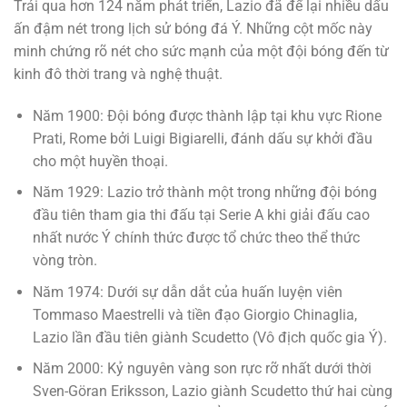
Trải qua hơn 124 năm phát triển, Lazio đã để lại nhiều dấu
ấn đậm nét trong lịch sử bóng đá Ý. Những cột mốc này
minh chứng rõ nét cho sức mạnh của một đội bóng đến từ
kinh đô thời trang và nghệ thuật.
Năm 1900: Đội bóng được thành lập tại khu vực Rione
Prati, Rome bởi Luigi Bigiarelli, đánh dấu sự khởi đầu
cho một huyền thoại.
Năm 1929: Lazio trở thành một trong những đội bóng
đầu tiên tham gia thi đấu tại Serie A khi giải đấu cao
nhất nước Ý chính thức được tổ chức theo thể thức
vòng tròn.
Năm 1974: Dưới sự dẫn dắt của huấn luyện viên
Tommaso Maestrelli và tiền đạo Giorgio Chinaglia,
Lazio lần đầu tiên giành Scudetto (Vô địch quốc gia Ý).
Năm 2000: Kỷ nguyên vàng son rực rỡ nhất dưới thời
Sven-Göran Eriksson, Lazio giành Scudetto thứ hai cùng