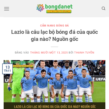
Bỏ
qua
nội
dung
CẨM NANG BÓNG ĐÁ
Lazio là câu lạc bộ bóng đá của quốc
gia nào? Nguồn gốc
ĐĂNG VÀO
THÁNG MƯỜI MỘT 13, 2025
BỞI
THANH TUYỀN
13
Th11