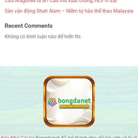
Luis Aragones là ai? Cầu thủ xuất chúng, HLV vĩ đại
Sân vận động Shah Alam – Niềm tự hào thể thao Malaysia
Recent Comments
Không có bình luận nào để hiển thị.
Kèo Nhà Cái
tại Bongdanet đã trở thành kho dữ liệu lớn về tỷ lệ