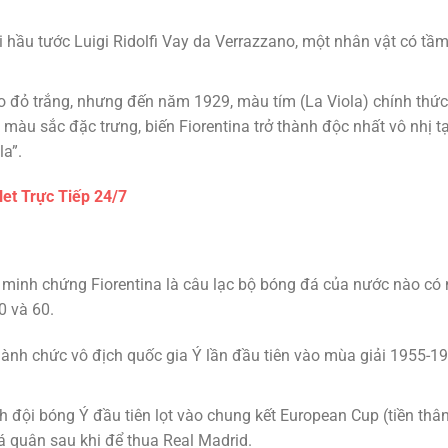
 hầu tước Luigi Ridolfi Vay da Verrazzano, một nhân vật có tầ
 đỏ trắng, nhưng đến năm 1929, màu tím (La Viola) chính thức
àu sắc đặc trưng, biến Fiorentina trở thành độc nhất vô nhị tạ
la”.
et Trực Tiếp 24/7
ể minh chứng Fiorentina là câu lạc bộ bóng đá của nước nào có
0 và 60.
giành chức vô địch quốc gia Ý lần đầu tiên vào mùa giải 1955-1
 đội bóng Ý đầu tiên lọt vào chung kết European Cup (tiền thâ
 quân sau khi để thua Real Madrid.