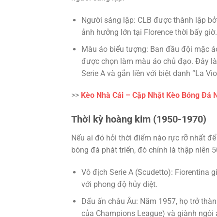
Người sáng lập: CLB được thành lập bởi
ảnh hưởng lớn tại Florence thời bấy giờ.
Màu áo biểu tượng: Ban đầu đội mặc áo
được chọn làm màu áo chủ đạo. Đây là m
Serie A và gắn liền với biệt danh “La Vio
>>
Kèo Nhà Cái – Cập Nhật Kèo Bóng Đá N
Thời kỳ hoàng kim (1950-1970)
Nếu ai đó hỏi thời điểm nào rực rỡ nhất đ
bóng đá phát triển, đó chính là thập niên 5
Vô địch Serie A (Scudetto): Fiorentina 
với phong độ hủy diệt.
Dấu ấn châu Âu: Năm 1957, họ trở thành
của Champions League) và giành ngôi á