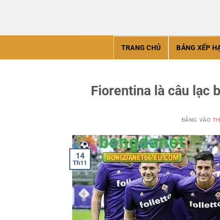
Bỏ
qua
nội
dung
TRANG CHỦ
BẢNG XẾP H
Fiorentina là câu lạc
ĐĂNG VÀO
TH
14
Th11