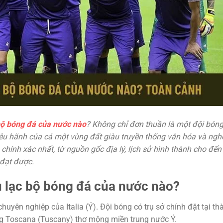
 bộ bóng đá của nước nào
? Không chỉ đơn thuần là một đội bóng
kiêu hãnh của cả một vùng đất giàu truyền thống văn hóa và ngh
chính xác nhất, từ nguồn gốc địa lý, lịch sử hình thành cho đến
 đạt được.
u lạc bộ bóng đá của nước nào?
huyên nghiệp của Italia (Ý). Đội bóng có trụ sở chính đặt tại th
ùng Toscana (Tuscany) thơ mộng miền trung nước Ý.