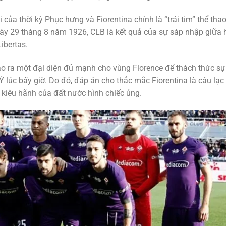
của thời kỳ Phục hưng và Fiorentina chính là “trái tim” thể tha
ày 29 tháng 8 năm 1926, CLB là kết quả của sự sáp nhập giữa 
ibertas.
ạo ra một đại diện đủ mạnh cho vùng Florence để thách thức sự
Ý lúc bấy giờ. Do đó, đáp án cho thắc mắc Fiorentina là câu lạc
 kiêu hãnh của đất nước hình chiếc ủng.