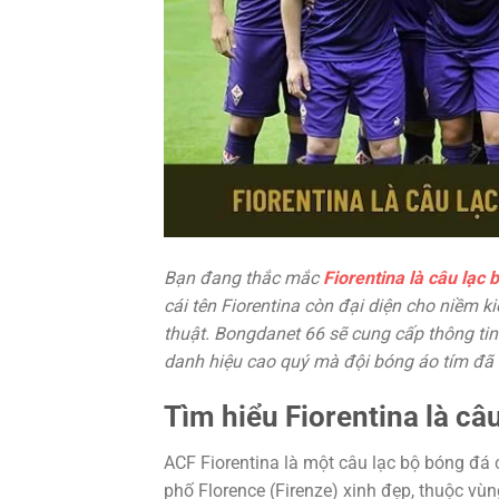
Bạn đang thắc mắc
Fiorentina là câu lạc
cái tên Fiorentina còn đại diện cho niềm 
thuật. Bongdanet 66 sẽ cung cấp thông tin 
danh hiệu cao quý mà đội bóng áo tím đã
Tìm hiểu Fiorentina là câ
ACF Fiorentina là một câu lạc bộ bóng đá c
phố Florence (Firenze) xinh đẹp, thuộc v