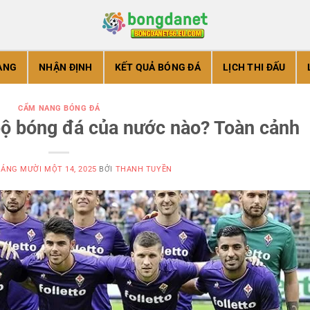
ẠNG
NHẬN ĐỊNH
KẾT QUẢ BÓNG ĐÁ
LỊCH THI ĐẤU
CẨM NANG BÓNG ĐÁ
 bộ bóng đá của nước nào? Toàn cảnh
ÁNG MƯỜI MỘT 14, 2025
BỞI
THANH TUYỀN