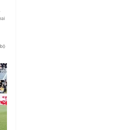
o
hai
 bộ