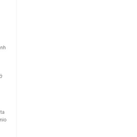
anh
ở
 ta
mio