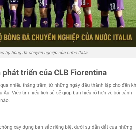
 lạc bộ bóng đá chuyên nghiệp của nước Italia
h phát triển của CLB Fiorentina
ải qua nhiều thăng trầm, từ những ngày đầu thành lập cho đến kh
 Âu. Việc tìm hiểu lịch sử sẽ giúp bạn hiểu rõ hơn về bối cảnh
 nào.
 chóng xây dựng bản sắc riêng biệt dưới sự dẫn dắt của những