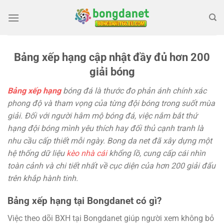
Bỏ
qua
nội
dung
Bảng xếp hạng cập nhật đầy đủ hơn 200
giải bóng
Bảng xếp hạng
bóng đá là thước đo phản ánh chính xác
phong độ và tham vọng của từng đội bóng trong suốt mùa
giải. Đối với người hâm mộ bóng đá, việc nắm bắt thứ
hạng đội bóng mình yêu thích hay đối thủ cạnh tranh là
nhu cầu cấp thiết mỗi ngày. Bong da net đã xây dựng một
hệ thống dữ liệu
kèo nhà cái
khổng lồ, cung cấp cái nhìn
toàn cảnh và chi tiết nhất về cục diện của hơn 200 giải đấu
trên khắp hành tinh.
Bảng xếp hạng tại Bongdanet có gì?
Việc theo dõi BXH tại Bongdanet giúp người xem không bỏ