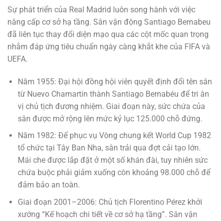
Sự phát triển của Real Madrid luôn song hành với việc
nâng cấp cơ sở hạ tầng. Sân vận động Santiago Bernabeu
đã liên tục thay đổi diện mạo qua các cột mốc quan trọng
nhằm đáp ứng tiêu chuẩn ngày càng khắt khe của FIFA và
UEFA.
Năm 1955: Đại hội đồng hội viên quyết định đổi tên sân
từ Nuevo Chamartín thành Santiago Bernabéu để tri ân
vị chủ tịch đương nhiệm. Giai đoạn này, sức chứa của
sân được mở rộng lên mức kỷ lục 125.000 chỗ đứng.
Năm 1982: Để phục vụ Vòng chung kết World Cup 1982
tổ chức tại Tây Ban Nha, sân trải qua đợt cải tạo lớn.
Mái che được lắp đặt ở một số khán đài, tuy nhiên sức
chứa buộc phải giảm xuống còn khoảng 98.000 chỗ để
đảm bảo an toàn.
Giai đoạn 2001–2006: Chủ tịch Florentino Pérez khởi
xướng “Kế hoạch chi tiết về cơ sở hạ tầng”. Sân vận