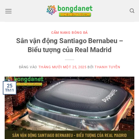
Bỏ
qua
nội
dung
CẨM NANG BÓNG ĐÁ
Sân vận động Santiago Bernabeu –
Biểu tượng của Real Madrid
ĐĂNG VÀO
THÁNG MƯỜI MỘT 25, 2025
BỞI
THANH TUYỀN
25
Th11