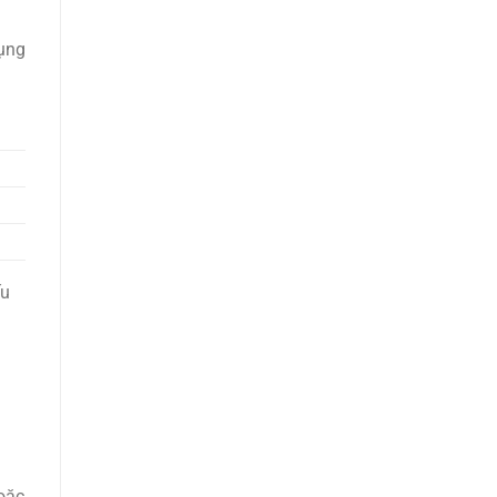
dụng
ếu
hoặc