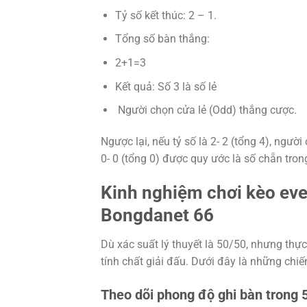
Tỷ số kết thúc: 2 – 1.
Tổng số bàn thắng:
2+1=3
Kết quả: Số 3 là số lẻ
Người chọn cửa lẻ (Odd) thắng cược.
Ngược lại, nếu tỷ số là 2- 2 (tổng 4), ngườ
0- 0 (tổng 0) được quy ước là số chẵn trong
Kinh nghiệm chơi kèo eve
Bongdanet 66
Dù xác suất lý thuyết là 50/50, nhưng thực
tính chất giải đấu. Dưới đây là những chiến
Theo dõi phong độ ghi bàn trong 5