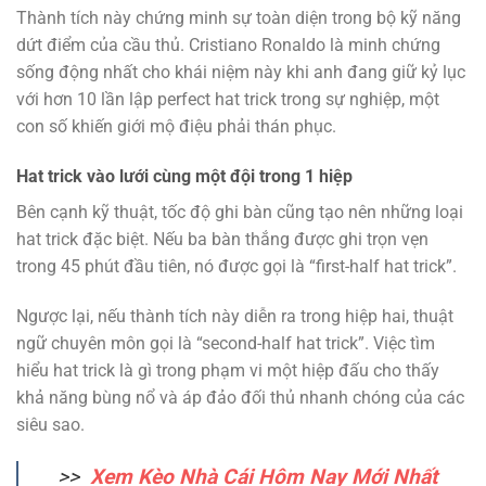
Thành tích này chứng minh sự toàn diện trong bộ kỹ năng
dứt điểm của cầu thủ. Cristiano Ronaldo là minh chứng
sống động nhất cho khái niệm này khi anh đang giữ kỷ lục
với hơn 10 lần lập perfect hat trick trong sự nghiệp, một
con số khiến giới mộ điệu phải thán phục.
Hat trick vào lưới cùng một đội trong 1 hiệp
Bên cạnh kỹ thuật, tốc độ ghi bàn cũng tạo nên những loại
hat trick đặc biệt. Nếu ba bàn thắng được ghi trọn vẹn
trong 45 phút đầu tiên, nó được gọi là “first-half hat trick”.
Ngược lại, nếu thành tích này diễn ra trong hiệp hai, thuật
ngữ chuyên môn gọi là “second-half hat trick”. Việc tìm
hiểu hat trick là gì trong phạm vi một hiệp đấu cho thấy
khả năng bùng nổ và áp đảo đối thủ nhanh chóng của các
siêu sao.
>>
Xem Kèo Nhà Cái Hôm Nay Mới Nhất