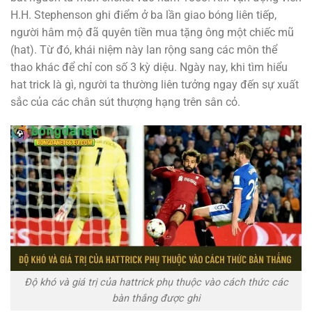
H.H. Stephenson ghi điểm ở ba lần giao bóng liên tiếp,
người hâm mộ đã quyên tiền mua tặng ông một chiếc mũ
(hat). Từ đó, khái niệm này lan rộng sang các môn thể
thao khác để chỉ con số 3 kỳ diệu. Ngày nay, khi tìm hiểu
hat trick là gì, người ta thường liên tưởng ngay đến sự xuất
sắc của các chân sút thượng hạng trên sân cỏ.
Độ khó và giá trị của hattrick phụ thuộc vào cách thức các
bàn thắng được ghi