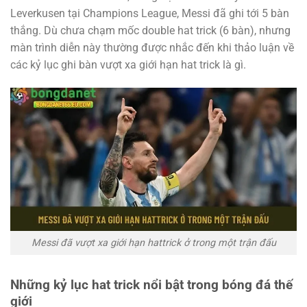
Leverkusen tại Champions League, Messi đã ghi tới 5 bàn
thắng. Dù chưa chạm mốc double hat trick (6 bàn), nhưng
màn trình diễn này thường được nhắc đến khi thảo luận về
các kỷ lục ghi bàn vượt xa giới hạn hat trick là gì.
Messi đã vượt xa giới hạn hattrick ở trong một trận đấu
Những kỷ lục hat trick nổi bật trong bóng đá thế
giới