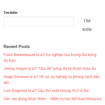
Tìm kiếm
TÌM
KIẾM
Recent Posts
Franz Beckenbauer là ai? Sự nghiệp của tượng đài bóng
đá Đức
Jimmy Hogan là ai? “Cha đẻ” bóng đá kỹ thuật châu Âu
Diego Simeone là ai? Hồ sơ, sự nghiệp và phong cách dẫn
dắt
Luis Aragones là ai? Cầu thủ xuất chúng, HLV vĩ đại
Sân vận động Shah Alam – Niềm tự hào thể thao Malaysia