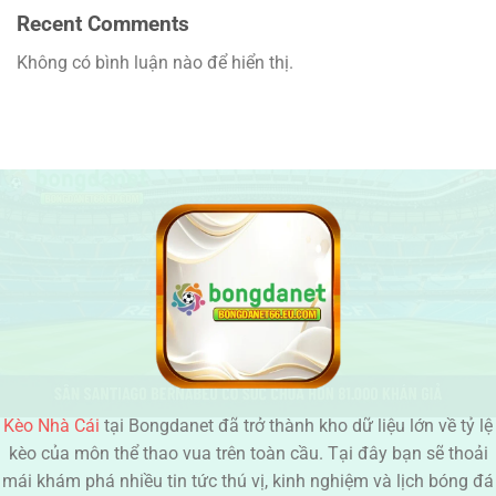
Recent Comments
Không có bình luận nào để hiển thị.
Kèo Nhà Cái
tại Bongdanet đã trở thành kho dữ liệu lớn về tỷ lệ
kèo của môn thể thao vua trên toàn cầu. Tại đây bạn sẽ thoải
mái khám phá nhiều tin tức thú vị, kinh nghiệm và lịch bóng đá