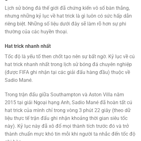
Lịch sử bóng đá thế giới đã chứng kiến vô số bàn thắng,
nhưng những kỷ lục về hat trick là gì luôn có sức hấp dẫn
riêng biệt. Những số liệu dưới đây sẽ làm rõ hơn sự phi
thường của các huyền thoại.
Hat trick nhanh nhất
Tốc độ là yếu tố then chốt tạo nên sự bất ngờ. Kỷ lục về cú
hat trick nhanh nhất trong lịch sử bóng đá chuyên nghiệp
(được FIFA ghi nhận tại các giải đấu hàng đầu) thuộc về
Sadio Mané.
Trong trận đấu giữa Southampton và Aston Villa năm
2015 tại giải Ngoại hạng Anh, Sadio Mané đã hoàn tất cú
hat trick của mình chỉ trong vòng 3 phút 22 giây (theo dữ
liệu thực tế trận đấu ghi nhận khoảng thời gian siêu tốc
này). Kỷ lục này đã xô đổ mọi thành tích trước đó và trở
thành chuẩn mực khó tin mỗi khi người ta nhắc đến tốc độ