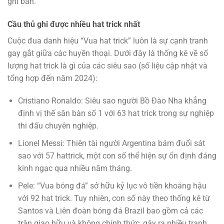
ghi bàn.
Cầu thủ ghi được nhiều hat trick nhất
Cuộc đua danh hiệu “Vua hat trick” luôn là sự cạnh tranh
gay gắt giữa các huyền thoại. Dưới đây là thống kê về số
lượng hat trick là gì của các siêu sao (số liệu cập nhật và
tổng hợp đến năm 2024):
Cristiano Ronaldo: Siêu sao người Bồ Đào Nha khẳng
định vị thế săn bàn số 1 với 63 hat trick trong sự nghiệp
thi đấu chuyên nghiệp.
Lionel Messi: Thiên tài người Argentina bám đuổi sát
sao với 57 hattrick, một con số thể hiện sự ổn định đáng
kinh ngạc qua nhiều năm tháng.
Pele: “Vua bóng đá” sở hữu kỷ lục vô tiền khoáng hậu
với 92 hat trick. Tuy nhiên, con số này theo thống kê từ
Santos và Liên đoàn bóng đá Brazil bao gồm cả các
trận giao hữu và không chính thức, gây ra nhiều tranh